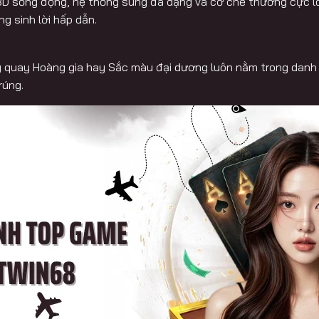
 3D sống động, hệ thống súng đa dạng và cơ chế thưởng cực l
ng sinh lời hấp dẫn.
 quay Hoàng gia hay Sắc màu đại dương luôn nằm trong danh 
rúng.