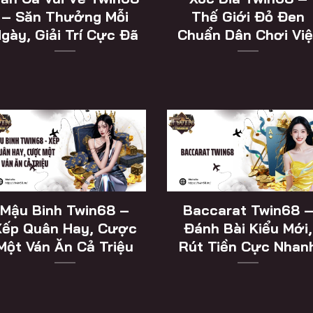
– Săn Thưởng Mỗi
Thế Giới Đỏ Đen
gày, Giải Trí Cực Đã
Chuẩn Dân Chơi Việ
Mậu Binh Twin68 –
Baccarat Twin68 
Xếp Quân Hay, Cược
Đánh Bài Kiểu Mới,
Một Ván Ăn Cả Triệu
Rút Tiền Cực Nhan