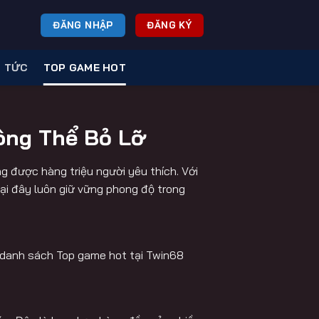
ĐĂNG NHẬP
ĐĂNG KÝ
N TỨC
TOP GAME HOT
hông Thể Bỏ Lỡ
g được hàng triệu người yêu thích. Với
ại đây luôn giữ vững phong độ trong
ì danh sách Top game hot tại Twin68