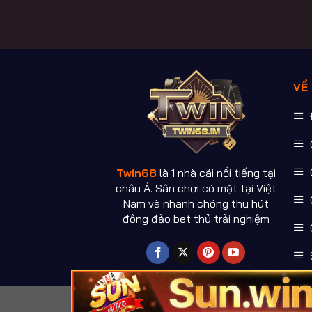
VỀ
Twin68
là 1 nhà cái nổi tiếng tại
châu Á. Sân chơi có mặt tại Việt
Nam và nhanh chóng thu hút
đông đảo bet thủ trải nghiệm