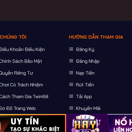
 CHÚNG TÔI
HƯỚNG DẪN THAM GIA
Điều Khoản Điều Kiện
Đăng Ký
Chính Sách Bảo Mật
Đăng Nhập
Quyền Riêng Tư
Nạp Tiền
Chơi Có Trách Nhiệm
Rút Tiền
Cách Tham Gia Twin68
Tải App
Sơ Đồ Trang Web
Khuyến Mãi
©2025 Bản Quyền Thuộc Twin68