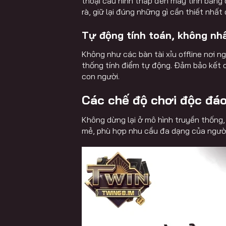
thoại cấu hình thấp đến máy tính bảng 
rà, giữ lại đúng những gì cần thiết nhấ
Tự động tính toán, không nh
Không như các bàn tài xỉu offline nơi ng
thống tính điểm tự động. Đảm bảo kết qu
con người.
Các chế độ chơi độc đáo 
Không dừng lại ở mô hình truyền thống,
mẻ, phù hợp nhu cầu đa dạng của người 