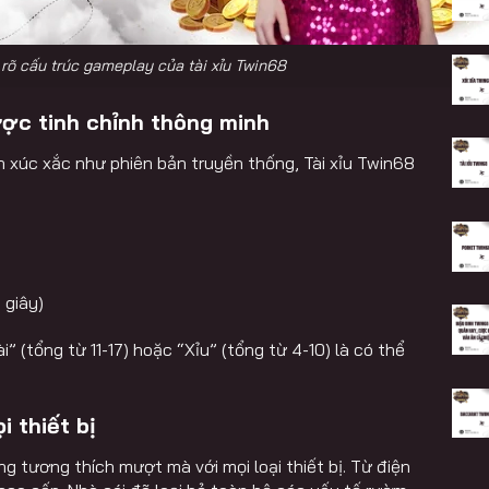
 rõ cấu trúc gameplay của tài xỉu Twin68
ược tinh chỉnh thông minh
 xúc xắc như phiên bản truyền thống, Tài xỉu Twin68
 giây)
” (tổng từ 11-17) hoặc “Xỉu” (tổng từ 4-10) là có thể
i thiết bị
 tương thích mượt mà với mọi loại thiết bị. Từ điện