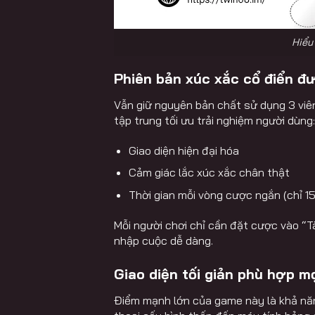
Hiểu
Phiên bản xúc xắc cổ điển đ
Vẫn giữ nguyên bản chất sử dụng 3 viên
tập trung tối ưu trải nghiệm người dùng:
Giao diện hiện đại hóa
Cảm giác lắc xúc xắc chân thật
Thời gian mỗi vòng cược ngắn (chỉ 15
Mỗi người chơi chỉ cần đặt cược vào “Tài
nhập cuộc dễ dàng.
Giao diện tối giản phù hợp mọ
Điểm mạnh lớn của game này là khả năng