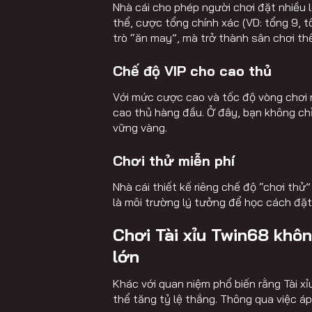
Nhà cái cho phép người chơi đặt nhiều
thể, cược tổng chính xác (VD: tổng 9, t
trò “ăn may”, mà trở thành sân chơi thể
Chế độ VIP cho cao thủ
Với mức cược cao và tốc độ vòng chơi 
cao thủ hàng đầu. Ở đây, bạn không ch
vững vàng.
Chơi thử miễn phí
Nhà cái thiết kế riêng chế độ “chơi th
là môi trường lý tưởng để học cách đặ
Chơi Tài xỉu Twin68 khô
lớn
Khác với quan niệm phổ biến rằng Tài x
thể tăng tỷ lệ thắng. Thông qua việc á