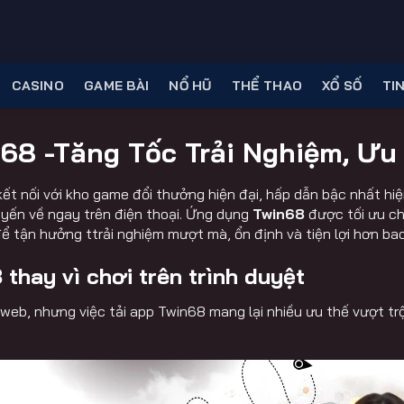
CASINO
GAME BÀI
NỔ HŨ
THỂ THAO
XỔ SỐ
TI
68 -Tăng Tốc Trải Nghiệm, Ưu
t nối với kho game đổi thưởng hiện đại, hấp dẫn bậc nhất hiện
uyến về ngay trên điện thoại. Ứng dụng
Twin68
được tối ưu ch
 để tận hưởng ttrải nghiệm mượt mà, ổn định và tiện lợi hơn bao
 thay vì chơi trên trình duyệt
 web, nhưng việc tải app Twin68 mang lại nhiều ưu thế vượt trộ