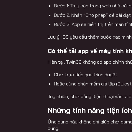
Bước 1: Truy cập trang web nhà cái b
Bước 2: Nhấn “Cho phép” để cài đặt 
Bước 3: App sẽ hiển thị trên màn hì
Lưu ý: iOS yêu cầu thêm bước xác minh
Có thể tải app về máy tính k
Hiện tại, Twin68 không có app chính th
Chơi trực tiếp qua trình duyệt
Hoặc dùng phần mềm giả lập (Bluesta
Tuy nhiên, chơi bằng điện thoại vẫn là 
Những tính năng tiện ích
Ứng dụng này không chỉ giúp chơi game 
dùng.