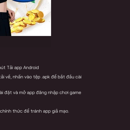
nút Tải app Android
ải về, nhấn vào tệp .apk để bắt đầu cài
cài đặt và mở app đăng nhập chơi game
 chính thức để tránh app giả mạo.