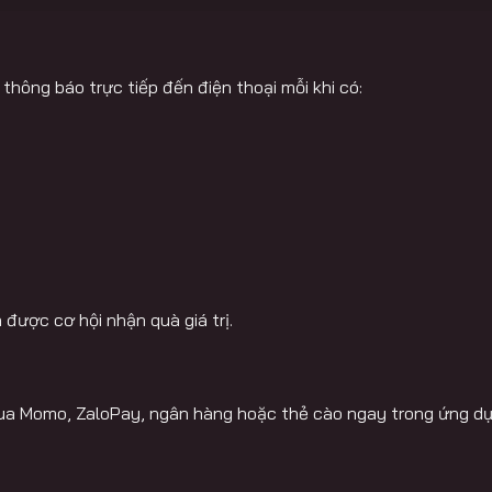
 thông báo trực tiếp đến điện thoại mỗi khi có:
 được cơ hội nhận quà giá trị.
 qua Momo, ZaloPay, ngân hàng hoặc thẻ cào ngay trong ứng dụ