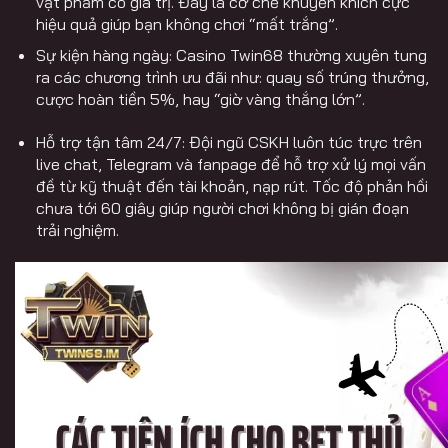
vật phẩm có giá trị. Đây là cơ chế khuyến khích cực
hiệu quả giúp bạn không chơi “mất trắng”.
Sự kiện hàng ngày: Casino Twin68 thường xuyên tung
ra các chương trình ưu đãi như: quay số trúng thưởng,
cược hoàn tiền 5%, hay “giờ vàng thắng lớn”.
Hỗ trợ tận tâm 24/7: Đội ngũ CSKH luôn túc trực trên
live chat, Telegram và fanpage để hỗ trợ xử lý mọi vấn
đề từ kỹ thuật đến tài khoản, nạp rút. Tốc độ phản hồi
chưa tới 60 giây giúp người chơi không bị gián đoạn
trải nghiệm.