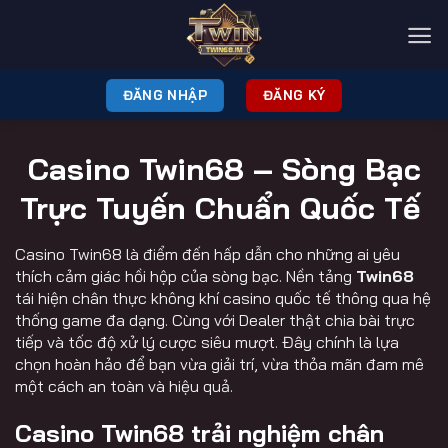
Bỏ
qua
nội
dung
ĐĂNG NHẬP
ĐĂNG KÝ
Casino Twin68 – Sòng Bạc
Trực Tuyến Chuẩn Quốc Tế
Casino Twin68 là điểm đến hấp dẫn cho những ai yêu
thích cảm giác hồi hộp của sòng bạc. Nền tảng
Twin68
tái hiện chân thực không khí casino quốc tế thông qua hệ
thống game đa dạng. Cùng với Dealer thật chia bài trực
tiếp và tốc độ xử lý cược siêu mượt. Đây chính là lựa
chọn hoàn hảo để bạn vừa giải trí, vừa thỏa mãn đam mê
một cách an toàn và hiệu quả.
Casino Twin68 trải nghiệm chân