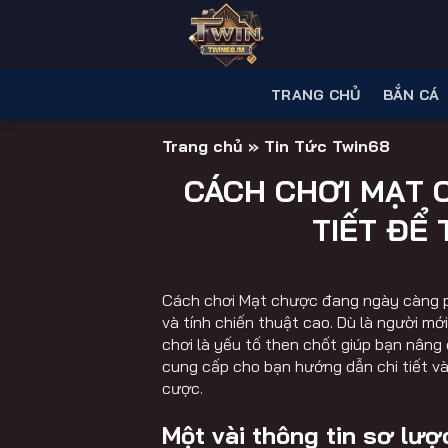
Bỏ
qua
nội
dung
TRANG CHỦ
BẮN CÁ
Trang chủ
»
Tin Tức Twin68
CÁCH CHƠI MẠT 
TIẾT ĐỂ
Cách chơi Mạt chược đang ngày càng ph
và tính chiến thuật cao. Dù là người m
chơi là yếu tố then chốt giúp bạn nâng 
cung cấp cho bạn hướng dẫn chi tiết v
cược.
Một vài thông tin sơ lư