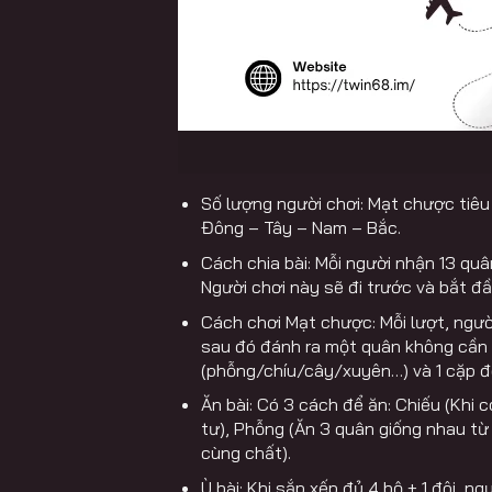
Số lượng người chơi: Mạt chược tiêu
Đông – Tây – Nam – Bắc.
Cách chia bài: Mỗi người nhận 13 quâ
Người chơi này sẽ đi trước và bắt đầ
Cách chơi Mạt chược: Mỗi lượt, người
sau đó đánh ra một quân không cần t
(phỗng/chíu/cây/xuyên…) và 1 cặp đô
Ăn bài: Có 3 cách để ăn: Chiếu (Khi
tư), Phỗng (Ăn 3 quân giống nhau từ 
cùng chất).
Ù bài: Khi sắp xếp đủ 4 bộ + 1 đôi, ng