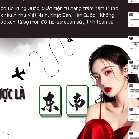
 gốc từ Trung Quốc, xuất hiện từ hàng trăm năm trước
ia châu Á như Việt Nam, Nhật Bản, Hàn Quốc… Không
ược xem là bộ môn đòi hỏi sự quan sát, tính toán và