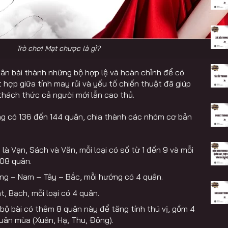
Trò chơi Mạt chược là gì?
ân bài thành những bộ hợp lệ và hoàn chỉnh để có
t hợp giữa tính may rủi và yếu tố chiến thuật đã giúp
thách thức cả người mới lẫn cao thủ.
g có 136 đến 144 quân, chia thành các nhóm cơ bản
là Vạn, Sách và Văn, mỗi loại có số từ 1 đến 9 và mỗi
108 quân.
ng – Nam – Tây – Bắc, mỗi hướng có 4 quân.
, Bạch, mỗi loại có 4 quân.
bộ bài có thêm 8 quân này để tăng tính thú vị, gồm 4
quân mùa (Xuân, Hạ, Thu, Đông).