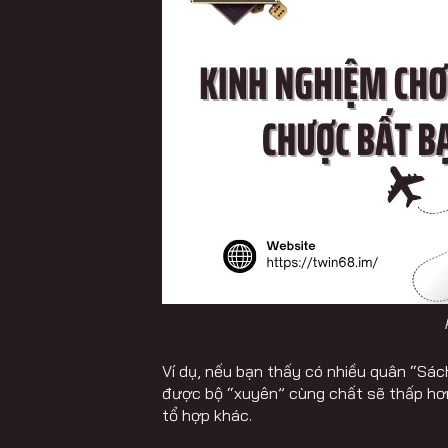
Ví dụ, nếu bạn thấy có nhiều quân “Sách
được bộ “xuyên” cùng chất sẽ thấp hơ
tổ hợp khác.