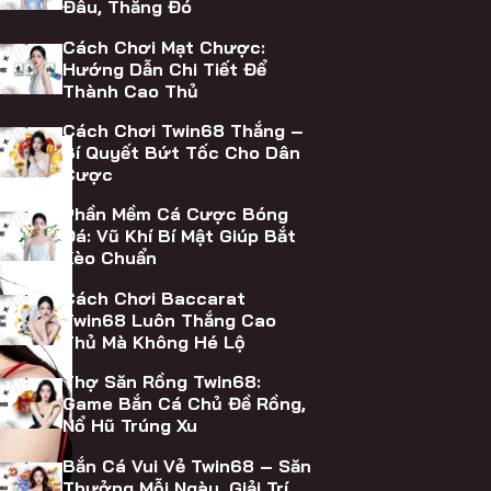
Đâu, Thắng Đó
Cách Chơi Mạt Chược:
Hướng Dẫn Chi Tiết Để
Thành Cao Thủ
Cách Chơi Twin68 Thắng –
Bí Quyết Bứt Tốc Cho Dân
Cược
Phần Mềm Cá Cược Bóng
Đá: Vũ Khí Bí Mật Giúp Bắt
Kèo Chuẩn
Cách Chơi Baccarat
Twin68 Luôn Thắng Cao
Thủ Mà Không Hé Lộ
Thợ Săn Rồng Twin68:
Game Bắn Cá Chủ Đề Rồng,
Nổ Hũ Trúng Xu
Bắn Cá Vui Vẻ Twin68 – Săn
Thưởng Mỗi Ngày, Giải Trí