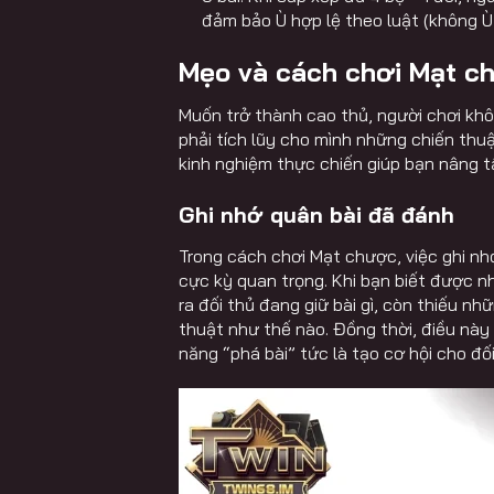
đảm bảo Ù hợp lệ theo luật (không Ù 
Mẹo và cách chơi Mạt c
Muốn trở thành cao thủ, người chơi k
phải tích lũy cho mình những chiến thu
kinh nghiệm thực chiến giúp bạn nâng t
Ghi nhớ quân bài đã đánh
Trong cách chơi Mạt chược, việc ghi n
cực kỳ quan trọng. Khi bạn biết được n
ra đối thủ đang giữ bài gì, còn thiếu 
thuật như thế nào. Đồng thời, điều này
năng “phá bài” tức là tạo cơ hội cho đối