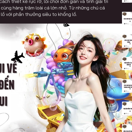
ch thiết kế rực rỡ, lối chơi đơn giản và tính giải trí
 cùng hàng trăm loài cá lớn nhỏ. Từ những chú cá
lồ với phần thưởng siêu to khổng lồ.