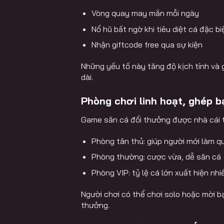
Vòng quay may mắn mỗi ngày
Nổ hũ bất ngờ khi tiêu diệt cá đặc bi
Nhận giftcode free qua sự kiện
Những yếu tố này tăng độ kịch tính và g
dài.
Phòng chơi linh hoạt, ghép b
Game săn cá đổi thưởng được nhà cái 
Phòng tân thủ: giúp người mới làm q
Phòng thường: cược vừa, dễ săn cá
Phòng VIP: tỷ lệ cá lớn xuất hiện nh
Người chơi có thể chơi solo hoặc mời b
thưởng.