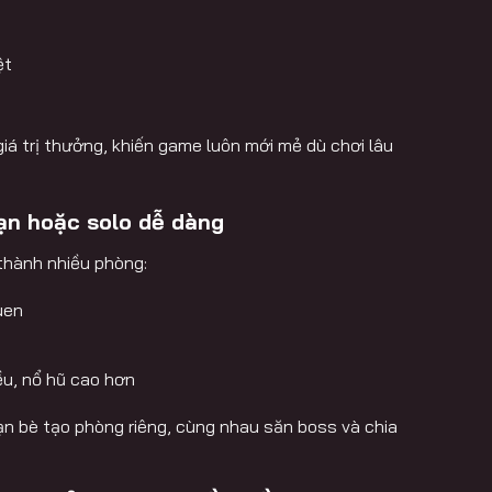
ệt
iá trị thưởng, khiến game luôn mới mẻ dù chơi lâu
ạn hoặc solo dễ dàng
thành nhiều phòng:
uen
iều, nổ hũ cao hơn
ạn bè tạo phòng riêng, cùng nhau săn boss và chia