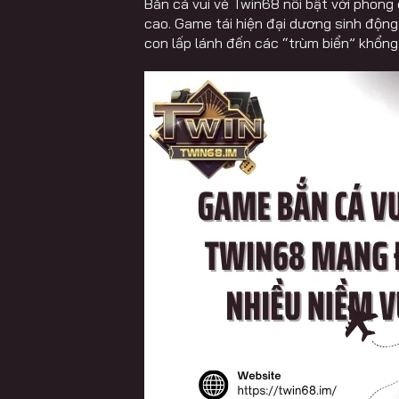
Bắn cá vui vẻ Twin68 nổi bật với phong cá
cao. Game tái hiện đại dương sinh động
con lấp lánh đến các “trùm biển” khổng 