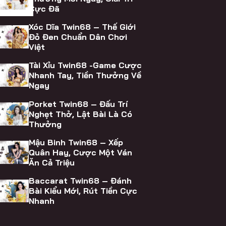
Cực Đã
Xóc Dĩa Twin68 – Thế Giới
Đỏ Đen Chuẩn Dân Chơi
Việt
Tài Xỉu Twin68 -Game Cược
Nhanh Tay, Tiền Thưởng Về
Ngay
Porket Twin68 – Đấu Trí
Nghẹt Thở, Lật Bài Là Có
Thưởng
Mậu Binh Twin68 – Xếp
Quân Hay, Cược Một Ván
Ăn Cả Triệu
Baccarat Twin68 – Đánh
Bài Kiểu Mới, Rút Tiền Cực
Nhanh