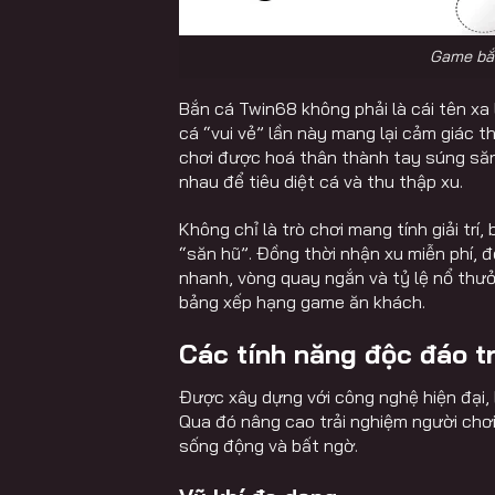
Game bắn
Bắn cá Twin68 không phải là cái tên xa
cá “vui vẻ” lần này mang lại cảm giác t
chơi được hoá thân thành tay súng săn 
nhau để tiêu diệt cá và thu thập xu.
Không chỉ là trò chơi mang tính giải trí
“săn hũ”. Đồng thời nhận xu miễn phí, đ
nhanh, vòng quay ngắn và tỷ lệ nổ thư
bảng xếp hạng game ăn khách.
Các tính năng độc đáo t
Được xây dựng với công nghệ hiện đại, 
Qua đó nâng cao trải nghiệm người chơi, 
sống động và bất ngờ.