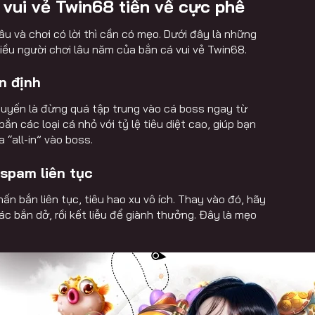
 vui vẻ Twin68 tiền về cực phê
âu và chơi có lời thì cần có mẹo. Dưới đây là những
ều người chơi lâu năm của bắn cá vui vẻ Twin68.
n định
tuyến là đừng quá tập trung vào cá boss ngay từ
ắn các loại cá nhỏ với tỷ lệ tiêu diệt cao, giúp bạn
 “all-in” vào boss.
spam liên tục
ấn bắn liên tục, tiêu hao xu vô ích. Thay vào đó, hãy
c bắn dở, rồi kết liễu để giành thưởng. Đây là mẹo