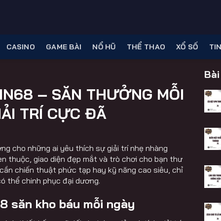
CASINO
GAME BÀI
NỔ HŨ
THỂ THAO
XỔ SỐ
TI
Bài
WIN68 – SĂN THƯỞNG MỖI
IẢI TRÍ CỰC ĐÃ
ởng cho những ai yêu thích sự giải trí nhẹ nhàng
uen thuộc, giao diện đẹp mắt và trò chơi cho bạn thư
cần chiến thuật phức tạp hay kỹ năng cao siêu, chỉ
có thể chinh phục đại dương.
68 săn kho báu mỗi ngày