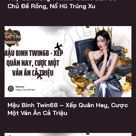
Chủ Đề Rồng, Nổ Hũ Trúng Xu
Mậu Binh Twin68 – Xếp Quân Hay, Cược
Một Ván Ăn Cả Triệu