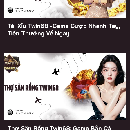
Tài Xỉu Twin68 -Game Cược Nhanh Tay,
Tiền Thưởng Về Ngay
Thợ Săn Rồng Twin68: Game Bắn Cá