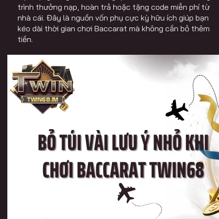
trình thưởng nạp, hoàn trả hoặc tặng code miễn phí từ
nhà cái. Đây là nguồn vốn phụ cực kỳ hữu ích giúp bạn
kéo dài thời gian chơi Baccarat mà không cần bỏ thêm
tiền.