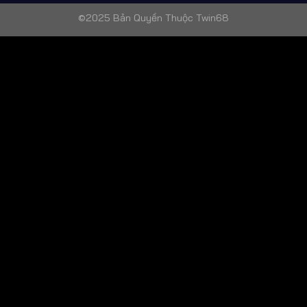
©2025 Bản Quyền Thuộc Twin68