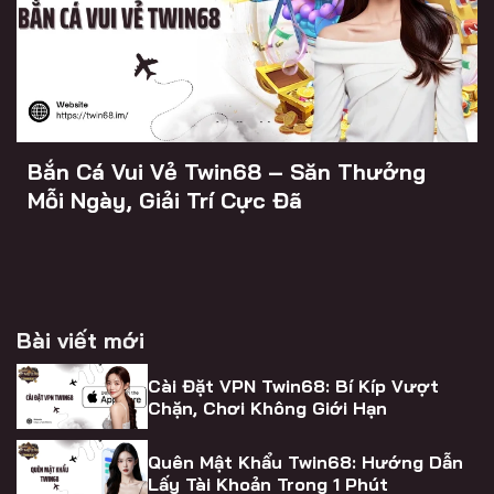
Bắn Cá Vui Vẻ Twin68 – Săn Thưởng
Mỗi Ngày, Giải Trí Cực Đã
Bài viết mới
Cài Đặt VPN Twin68: Bí Kíp Vượt
Chặn, Chơi Không Giới Hạn
Quên Mật Khẩu Twin68: Hướng Dẫn
Lấy Tài Khoản Trong 1 Phút